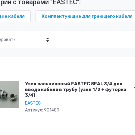
рии с товарами "EASTEC":
ие кабеля
Комплектующие для греющего кабеля
ировать
Цена - убывание
Цена - возрастание
Название - Я-А
Узел сальниковый EASTEC SEAL 3/4 для
Название - А-Я
ввода кабеля в трубу (узел 1/2 + футорка
3/4)
EASTEC
Артикул:
901489