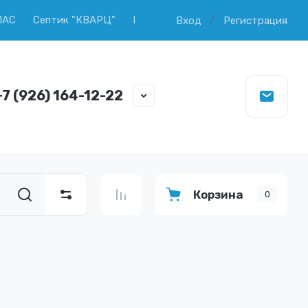
/
ПАС
Септик "КВАРЦ"
Продажа колец ЖБИ
Копка и ч
Вход
Регистрация
+7 (926) 164-12-22
Корзина
0