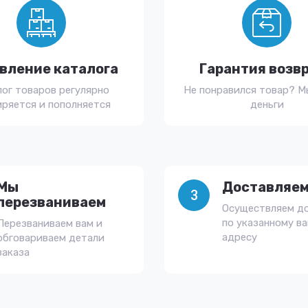
вление каталога
Гарантия возв
лог товаров регулярно
Не понравился товар? М
ряется и пополняется
деньги
Мы
Доставляем
3
перезваниваем
Осуществляем д
по указанному в
Перезваниваем вам и
адресу
обговариваем детали
заказа