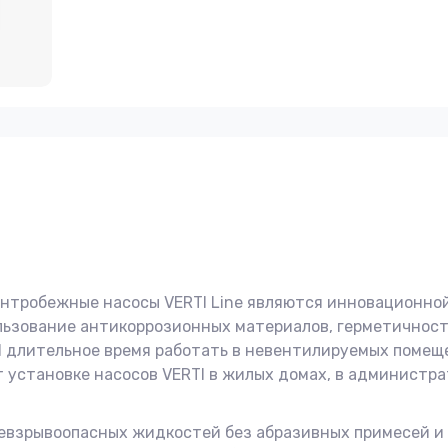
нтробежные насосы VERTI Line являются инновационно
льзование антикоррозионных материалов, герметичност
I длительное время работать в невентилируемых помещ
т установке насосов VERTI в жилых домах, в администр
евзрывоопасных жидкостей без абразивных примесей и 