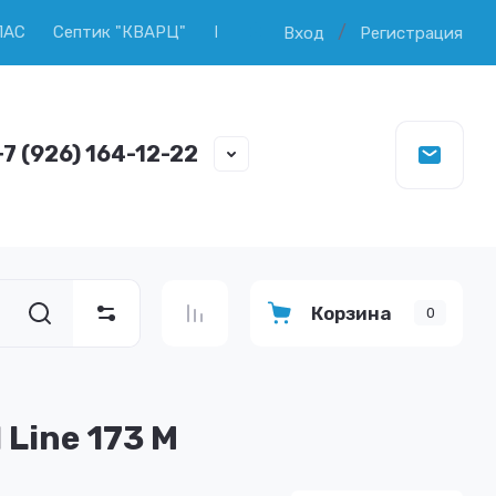
/
ПАС
Септик "КВАРЦ"
Продажа колец ЖБИ
Копка и ч
Вход
Регистрация
+7 (926) 164-12-22
Корзина
0
Line 173 M