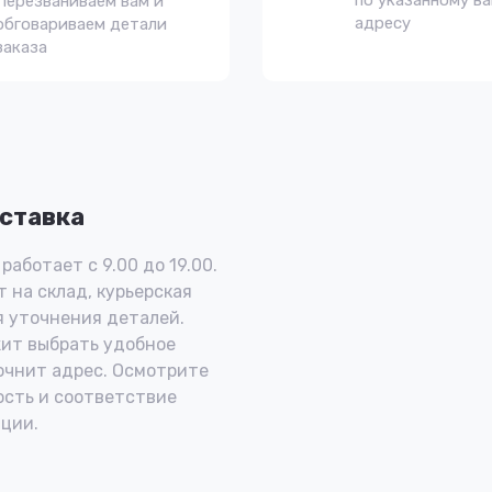
по указанному в
Перезваниваем вам и
адресу
обговариваем детали
заказа
ставка
работает с 9.00 до 19.00.
 на склад, курьерская
 уточнения деталей.
ит выбрать удобное
очнит адрес. Осмотрите
ость и соответствие
ции.