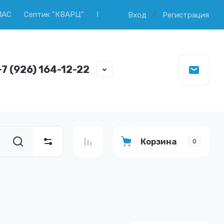
/
ПАС
Септик "КВАРЦ"
Продажа колец ЖБИ
Копка и ч
Вход
Регистрация
+7 (926) 164-12-22
Корзина
0