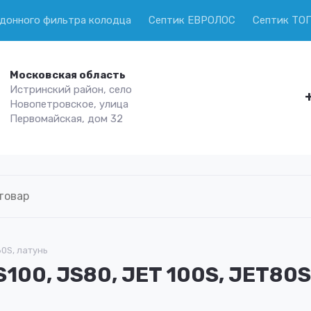
 донного фильтра колодца
Септик ЕВРОЛОС
Септик ТО
Московская область
Истринский район, село
Новопетровское, улица
Первомайская, дом 32
80S, латунь
100, JS80, JET 100S, JET80S