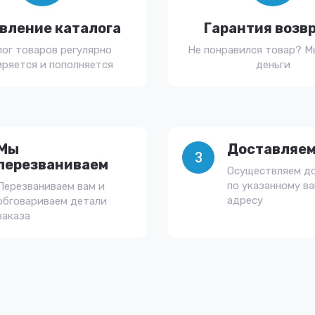
вление каталога
Гарантия возв
лог товаров регулярно
Не понравился товар? М
ряется и пополняется
деньги
Мы
Доставляем
3
перезваниваем
Осуществляем д
по указанному в
Перезваниваем вам и
адресу
обговариваем детали
заказа