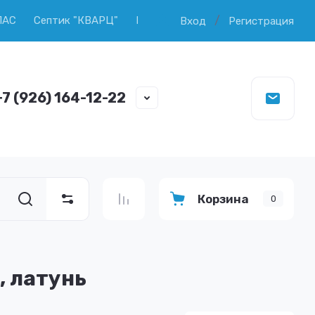
/
ПАС
Септик "КВАРЦ"
Продажа колец ЖБИ
Копка и ч
Вход
Регистрация
+7 (926) 164-12-22
Корзина
0
, латунь