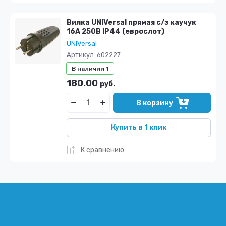
Цена - убывание
Вилка UNIVersal прямая c/з каучук
Цена - возрастание
16А 250В IP44 (еврослот)
UNIVersal
Название - Я-А
Артикул:
602227
Название - А-Я
В наличии
1
180.00
руб.
В корзину
Купить в 1 клик
К сравнению